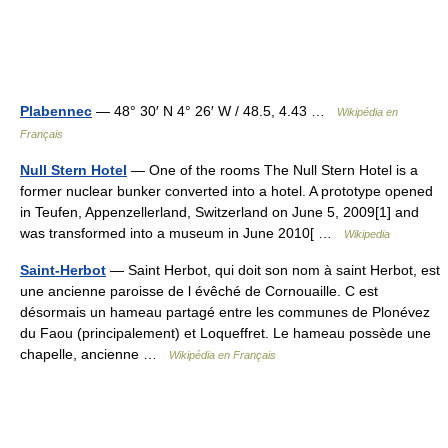
Plabennec
— 48° 30′ N 4° 26′ W / 48.5, 4.43 …
Wikipédia en
Français
Null Stern Hotel
— One of the rooms The Null Stern Hotel is a
former nuclear bunker converted into a hotel. A prototype opened
in Teufen, Appenzellerland, Switzerland on June 5, 2009[1] and
was transformed into a museum in June 2010[ …
Wikipedia
Saint-Herbot
— Saint Herbot, qui doit son nom à saint Herbot, est
une ancienne paroisse de l évêché de Cornouaille. C est
désormais un hameau partagé entre les communes de Plonévez
du Faou (principalement) et Loqueffret. Le hameau possède une
chapelle, ancienne …
Wikipédia en Français