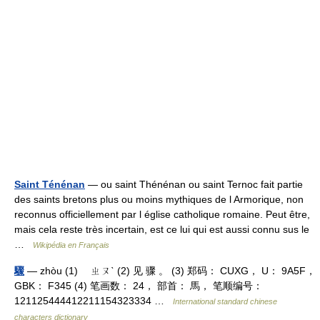
Saint Ténénan
— ou saint Thénénan ou saint Ternoc fait partie
des saints bretons plus ou moins mythiques de l Armorique, non
reconnus officiellement par l église catholique romaine. Peut être,
mais cela reste très incertain, est ce lui qui est aussi connu sus le
…
Wikipédia en Français
驟
— zhòu (1) ㄓㄡˋ (2) 见 骤 。 (3) 郑码： CUXG， U： 9A5F，
GBK： F345 (4) 笔画数： 24， 部首： 馬， 笔顺编号：
121125444412211154323334 …
International standard chinese
characters dictionary