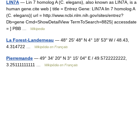
LIN7A
— Lin 7 homolog A (C. elegans), also known as LIN7A, is a
human gene.cite web | title = Entrez Gene: LIN7A lin 7 homolog A
(C. elegans)| url = http://www.ncbi.nlm.nih.gov/sites/entrez?
Db=gene Cmd=ShowDetailView TermToSearch=8825| accessdate
= ] PBB …
Wikipedia
La Forest-Landerneau
— 48° 25′ 48″ N 4° 18′ 53″ W / 48.43,
4.314722 …
Wikipédia en Français
Pierremande
— 49° 34′ 20″ N 3° 15′ 04″ E / 49.5722222222,
3.25111111111 …
Wikipédia en Français